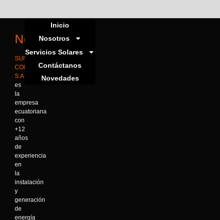
Inicio
Nosotros
Nosotros
Servicios Solares
SUN
Contáctanos
CONSERVATION
S.A.
Novedades
es
la
empresa
ecuatoriana
con
+12
años
de
experiencia
en
la
instalación
y
generación
de
energía