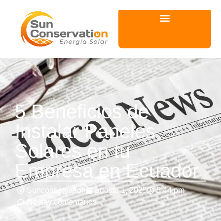
5 Beneficios de
Instalar Paneles
Solares en tu
Empresa en Ecuador
Sunconservation
agosto 1, 2025
5:44 pm
No hay comentarios