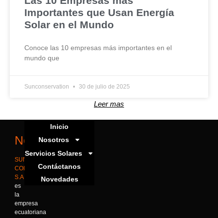
Las 10 Empresas más
Importantes que Usan Energía
Solar en el Mundo
Conoce las 10 empresas más importantes en el
mundo que
Sunconservation
30 de julio de 2025
Leer mas
Inicio
Nosotros
Nosotros
Servicios Solares
SUN
Contáctanos
CONSERVATION
S.A.
Novedades
es
la
empresa
ecuatoriana